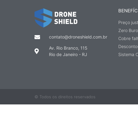
BENEFÍC
Preço jus
Zero Buro
contato@droneshield.com.br
Cobre fa
Descontos
Av. Rio Branco, 115
Rio de Janeiro - RJ
Sistema O
© Todos os direitos reservados