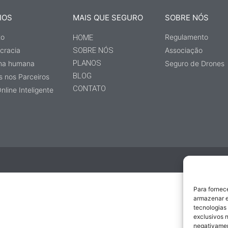
IOS
MAIS QUE SEGURO
SOBRE NÓS
to
Regulamento
HOME
cracia
SOBRE NÓS
Associação
PLANOS
lha humana
Seguro de Drones
BLOG
 nos Parceiros
CONTATO
nline Inteligente
Para fornec
armazenar e
tecnologias
exclusivos n
negativamen