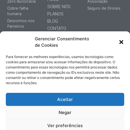
Zero Burocracia
Associação
SOBRE NÓS
Cobre falha
Seguro de Drones
humana
PLANOS
Descontos nos
BLOG
Parceiros
CONTATO
Sistema Online
Gerenciar Consentimento
Inteligente
de Cookies
Para fornecer as melhores experiências, usamos tecnologias como
INSCREVA-SE E RECEBA NOVIDADES
cookies para armazenar e/ou acessar informações do dispositivo. O
consentimento para essas tecnologias nos permitirá processar dados
como comportamento de navegação ou IDs exclusivos neste site. Não
consentir ou retirar o consentimento pode afetar negativamente certos
recursos e funções.
Aceitar
INSCREVER-SE
Negar
Ver preferências
© Todos os direitos reservados