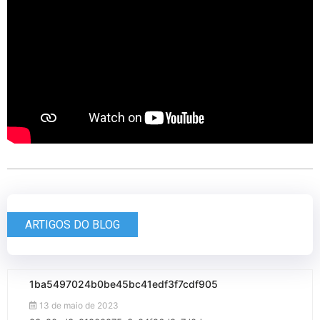
ARTIGOS DO BLOG
1ba5497024b0be45bc41edf3f7cdf905
13 de maio de 2023