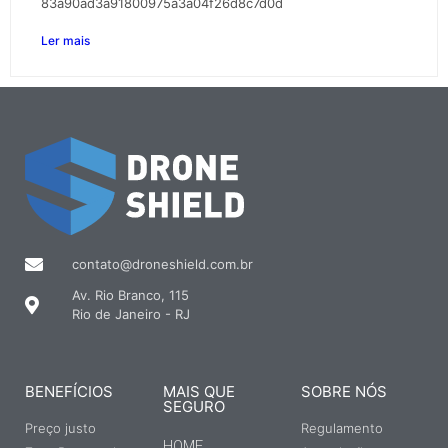
83a90ad3a91800975a3a04f26d8c7d0d
Ler mais
contato@droneshield.com.br
Av. Rio Branco, 115
Rio de Janeiro - RJ
BENEFÍCIOS
MAIS QUE
SOBRE NÓS
SEGURO
Preço justo
Regulamento
HOME