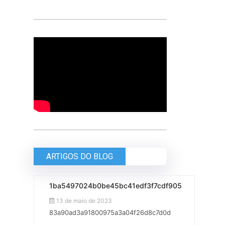
ARTIGOS DO BLOG
1ba5497024b0be45bc41edf3f7cdf905
13 de maio de 2023
83a90ad3a91800975a3a04f26d8c7d0d